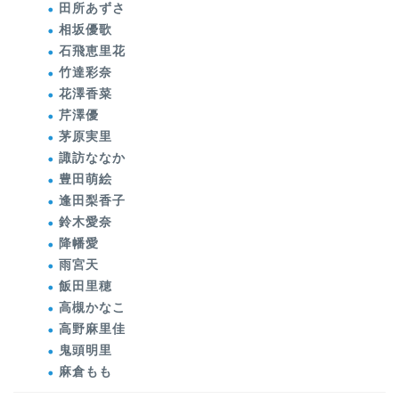
田所あずさ
相坂優歌
石飛恵里花
竹達彩奈
花澤香菜
芹澤優
茅原実里
諏訪ななか
豊田萌絵
逢田梨香子
鈴木愛奈
降幡愛
雨宮天
飯田里穂
高槻かなこ
高野麻里佳
鬼頭明里
麻倉もも