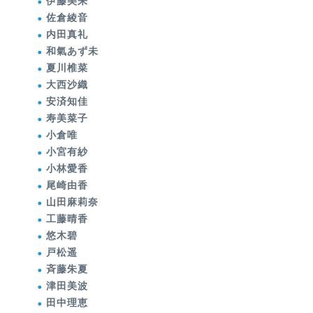
伊藤美来
佐倉綾音
内田真礼
和氣あず未
夏川椎菜
大西沙織
安済知佳
寿美菜子
小倉唯
小宮有紗
小林愛香
尾崎由香
山田麻莉奈
工藤晴香
悠木碧
戸松遥
斉藤朱夏
津田美波
田中理恵