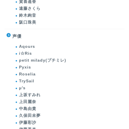
賀喜遥香
遠藤さくら
鈴木絢音
阪口珠美
声優
Aqours
i☆Ris
petit milady(プチミレ)
Pyxis
Roselia
TrySail
μ's
上坂すみれ
上田麗奈
中島由貴
久保田未夢
伊藤彩沙