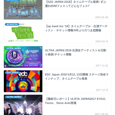
【S2O JAPAN 2018】タイムテーブル発表! ずぶ
濡れEDMフェスってどんなフェス?
2018-06-08
ap bank fes
【ap bank fes '18】タイムテーブル・出演アーテ
ィスト・チケット情報!6年ぶりのつま恋開催
2018-04-13
ULTRA JAPAN
ULTRA JAPAN 2018 出演全アーティスト＆日割
り発表!チケット情報
2017-12-22
EDC JAPAN
EDC Japan 2018 5月12, 13日開催 ステージ別全ラ
インナップ、タイムテーブル発表
2017-12-19
ULTRA JAPAN
【最終日レポート】ULRTA JAPAN2017 KYGO、
Tiesto、Steve Aoki登場
2017-09-20