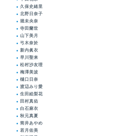
久保史緒里
北野日奈子
堀未央奈
寺田蘭世
山下美月
弓木奈於
新内眞衣
早川聖来
松村沙友理
梅澤美波
樋口日奈
渡辺みり愛
生田絵梨花
田村真佑
白石麻衣
秋元真夏
筒井あやめ
若月佑美