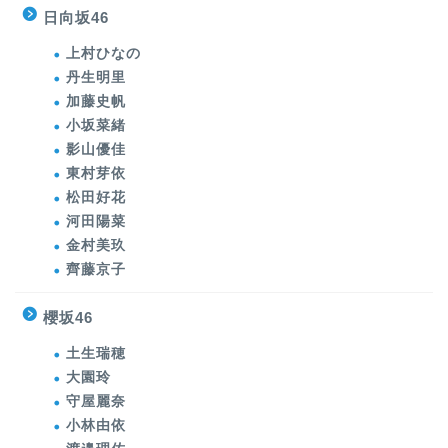
日向坂46
上村ひなの
丹生明里
加藤史帆
小坂菜緒
影山優佳
東村芽依
松田好花
河田陽菜
金村美玖
齊藤京子
櫻坂46
土生瑞穂
大園玲
守屋麗奈
小林由依