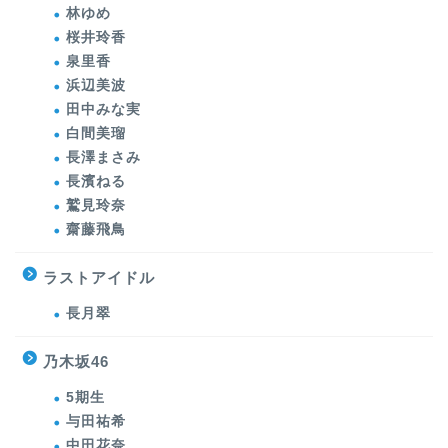
林ゆめ
桜井玲香
泉里香
浜辺美波
田中みな実
白間美瑠
長澤まさみ
長濱ねる
鷲見玲奈
齋藤飛鳥
ラストアイドル
長月翠
乃木坂46
5期生
与田祐希
中田花奈