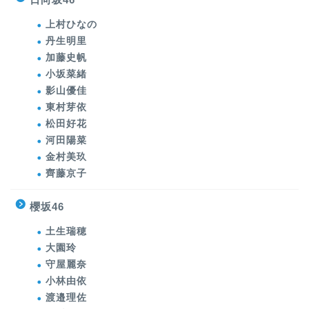
上村ひなの
丹生明里
加藤史帆
小坂菜緒
影山優佳
東村芽依
松田好花
河田陽菜
金村美玖
齊藤京子
櫻坂46
土生瑞穂
大園玲
守屋麗奈
小林由依
渡邉理佐