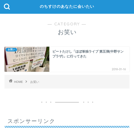
のちすけのあなたに会いたい
― CATEGORY ―
お笑い
お笑い
ビートたけし「ほぼ単独ライブ 第五弾(中野サン
プラザ)」に行ってきた
2018-01-16
HOME
お笑い
スポンサーリンク