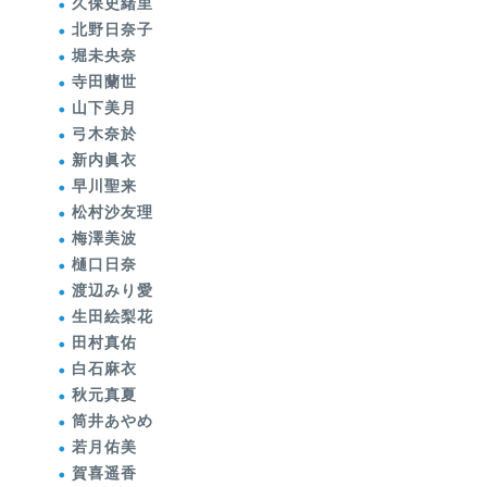
久保史緒里
北野日奈子
堀未央奈
寺田蘭世
山下美月
弓木奈於
新内眞衣
早川聖来
松村沙友理
梅澤美波
樋口日奈
渡辺みり愛
生田絵梨花
田村真佑
白石麻衣
秋元真夏
筒井あやめ
若月佑美
賀喜遥香