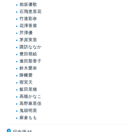
相坂優歌
石飛恵里花
竹達彩奈
花澤香菜
芹澤優
茅原実里
諏訪ななか
豊田萌絵
逢田梨香子
鈴木愛奈
降幡愛
雨宮天
飯田里穂
高槻かなこ
高野麻里佳
鬼頭明里
麻倉もも
日向坂46