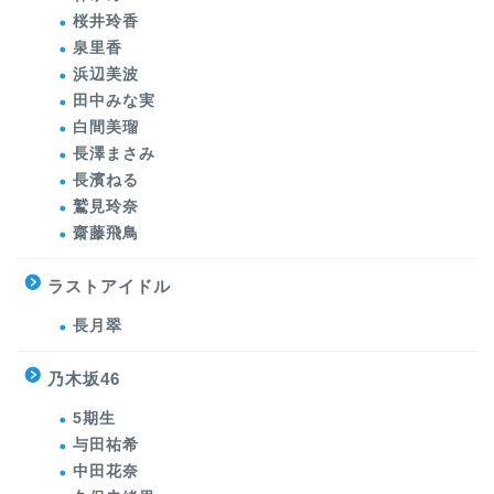
桜井玲香
泉里香
浜辺美波
田中みな実
白間美瑠
長澤まさみ
長濱ねる
鷲見玲奈
齋藤飛鳥
ラストアイドル
長月翠
乃木坂46
5期生
与田祐希
中田花奈