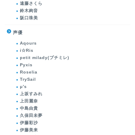
遠藤さくら
鈴木絢音
阪口珠美
声優
Aqours
i☆Ris
petit milady(プチミレ)
Pyxis
Roselia
TrySail
μ's
上坂すみれ
上田麗奈
中島由貴
久保田未夢
伊藤彩沙
伊藤美来