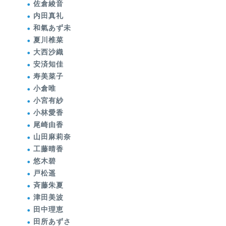
佐倉綾音
内田真礼
和氣あず未
夏川椎菜
大西沙織
安済知佳
寿美菜子
小倉唯
小宮有紗
小林愛香
尾崎由香
山田麻莉奈
工藤晴香
悠木碧
戸松遥
斉藤朱夏
津田美波
田中理恵
田所あずさ