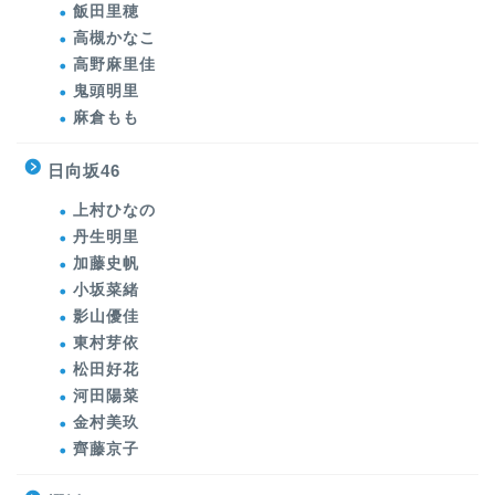
飯田里穂
高槻かなこ
高野麻里佳
鬼頭明里
麻倉もも
日向坂46
上村ひなの
丹生明里
加藤史帆
小坂菜緒
影山優佳
東村芽依
松田好花
河田陽菜
金村美玖
齊藤京子