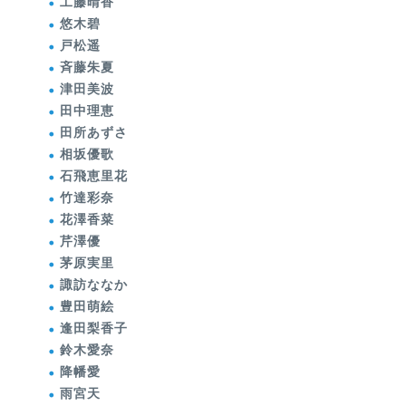
工藤晴香
悠木碧
戸松遥
斉藤朱夏
津田美波
田中理恵
田所あずさ
相坂優歌
石飛恵里花
竹達彩奈
花澤香菜
芹澤優
茅原実里
諏訪ななか
豊田萌絵
逢田梨香子
鈴木愛奈
降幡愛
雨宮天