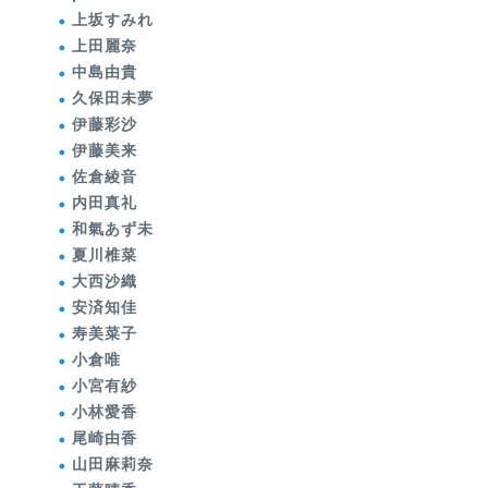
上坂すみれ
上田麗奈
中島由貴
久保田未夢
伊藤彩沙
伊藤美来
佐倉綾音
内田真礼
和氣あず未
夏川椎菜
大西沙織
安済知佳
寿美菜子
小倉唯
小宮有紗
小林愛香
尾崎由香
山田麻莉奈