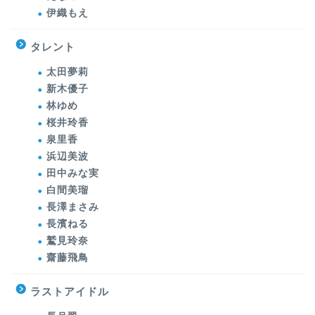
伊織もえ
タレント
太田夢莉
新木優子
林ゆめ
桜井玲香
泉里香
浜辺美波
田中みな実
白間美瑠
長澤まさみ
長濱ねる
鷲見玲奈
齋藤飛鳥
ラストアイドル