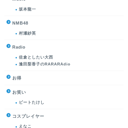
坂本龍一
NMB48
村瀬紗英
Radio
佐倉としたい大西
逢田梨香子のRARARAdio
お得
お笑い
ビートたけし
コスプレイヤー
えなこ