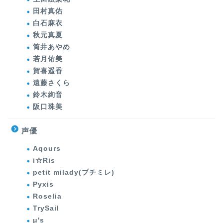
田村真佑
白石麻衣
秋元真夏
筒井あやめ
若月佑美
賀喜遥香
遠藤さくら
鈴木絢音
阪口珠美
声優
Aqours
i☆Ris
petit milady(プチミレ)
Pyxis
Roselia
TrySail
μ's