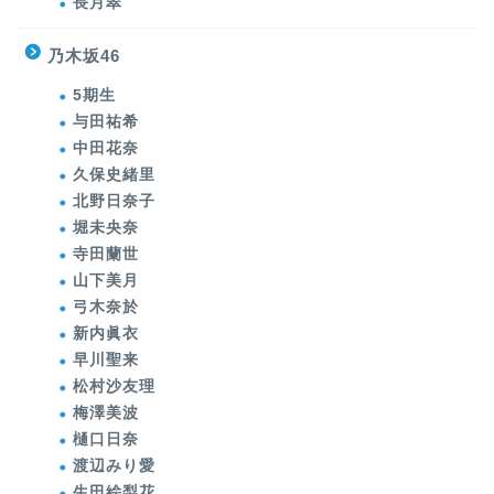
長月翠
乃木坂46
5期生
与田祐希
中田花奈
久保史緒里
北野日奈子
堀未央奈
寺田蘭世
山下美月
弓木奈於
新内眞衣
早川聖来
松村沙友理
梅澤美波
樋口日奈
渡辺みり愛
生田絵梨花