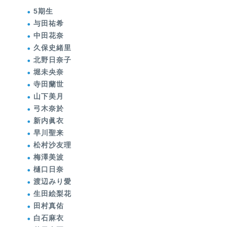
5期生
与田祐希
中田花奈
久保史緒里
北野日奈子
堀未央奈
寺田蘭世
山下美月
弓木奈於
新内眞衣
早川聖来
松村沙友理
梅澤美波
樋口日奈
渡辺みり愛
生田絵梨花
田村真佑
白石麻衣