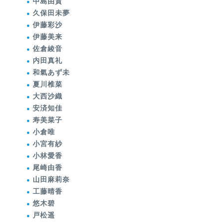
中島由貴
久保田未夢
伊藤彩沙
伊藤美来
佐倉綾音
内田真礼
和氣あず未
夏川椎菜
大西沙織
安済知佳
寿美菜子
小倉唯
小宮有紗
小林愛香
尾崎由香
山田麻莉奈
工藤晴香
悠木碧
戸松遥