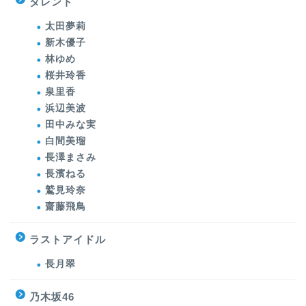
タレント
太田夢莉
新木優子
林ゆめ
桜井玲香
泉里香
浜辺美波
田中みな実
白間美瑠
長澤まさみ
長濱ねる
鷲見玲奈
齋藤飛鳥
ラストアイドル
長月翠
乃木坂46