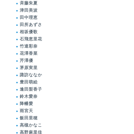
斉藤朱夏
津田美波
田中理恵
田所あずさ
相坂優歌
石飛恵里花
竹達彩奈
花澤香菜
芹澤優
茅原実里
諏訪ななか
豊田萌絵
逢田梨香子
鈴木愛奈
降幡愛
雨宮天
飯田里穂
高槻かなこ
高野麻里佳