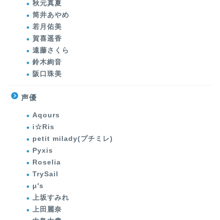
秋元真夏
筒井あやめ
若月佑美
賀喜遥香
遠藤さくら
鈴木絢音
阪口珠美
声優
Aqours
i☆Ris
petit milady(プチミレ)
Pyxis
Roselia
TrySail
μ's
上坂すみれ
上田麗奈