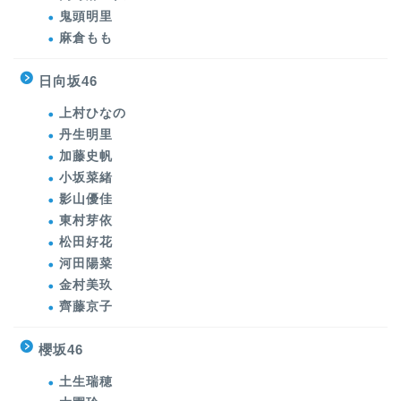
鬼頭明里
麻倉もも
日向坂46
上村ひなの
丹生明里
加藤史帆
小坂菜緒
影山優佳
東村芽依
松田好花
河田陽菜
金村美玖
齊藤京子
櫻坂46
土生瑞穂