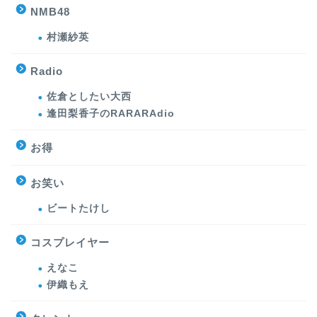
NMB48
村瀬紗英
Radio
佐倉としたい大西
逢田梨香子のRARARAdio
お得
お笑い
ビートたけし
コスプレイヤー
えなこ
伊織もえ