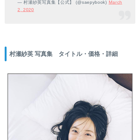
— 村瀬紗英写真集【公式】 (@saepybook)
March
2, 2020
村瀬紗英 写真集 タイトル・価格・詳細