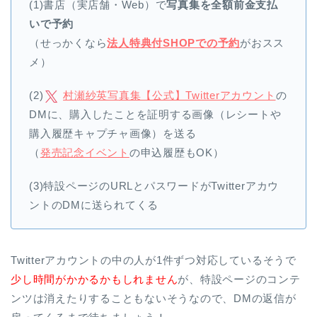
(1)書店（実店舗・Web）で
写真集を全額前金支払
いで予約
（せっかくなら
法人特典付SHOPでの予約
がおスス
メ）
(2)
村瀬紗英写真集【公式】Twitterアカウント
の
DMに、購入したことを証明する画像（レシートや
購入履歴キャプチャ画像）を送る
（
発売記念イベント
の申込履歴もOK）
(3)特設ページのURLとパスワードがTwitterアカウ
ントのDMに送られてくる
Twitterアカウントの中の人が1件ずつ対応しているそうで
少し時間がかかるかもしれません
が、特設ページのコンテ
ンツは消えたりすることもないそうなので、DMの返信が