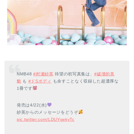
NMB48
#村瀬紗英
待望の初写真集は、
#破壊的美
貌
も
#ドSボディ
も余すことなく収録した超濃厚な
1冊です
発売は4/22(水)
紗英からのメッセージをどうぞ
pic.twitter.com/LDUYgekyTc