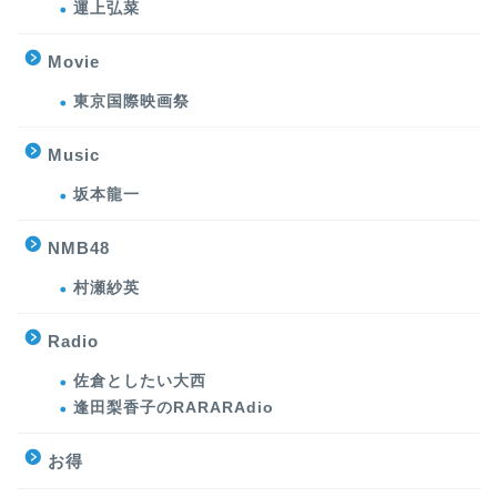
運上弘菜
Movie
東京国際映画祭
Music
坂本龍一
NMB48
村瀬紗英
Radio
佐倉としたい大西
逢田梨香子のRARARAdio
お得