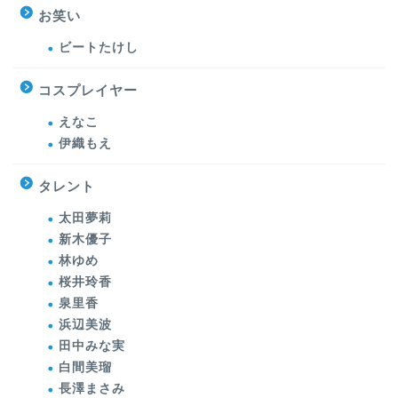
お笑い
ビートたけし
コスプレイヤー
えなこ
伊織もえ
タレント
太田夢莉
新木優子
林ゆめ
桜井玲香
泉里香
浜辺美波
田中みな実
白間美瑠
長澤まさみ