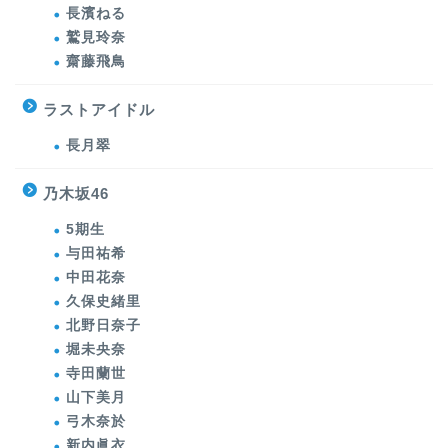
長濱ねる
鷲見玲奈
齋藤飛鳥
ラストアイドル
長月翠
乃木坂46
5期生
与田祐希
中田花奈
久保史緒里
北野日奈子
堀未央奈
寺田蘭世
山下美月
弓木奈於
新内眞衣