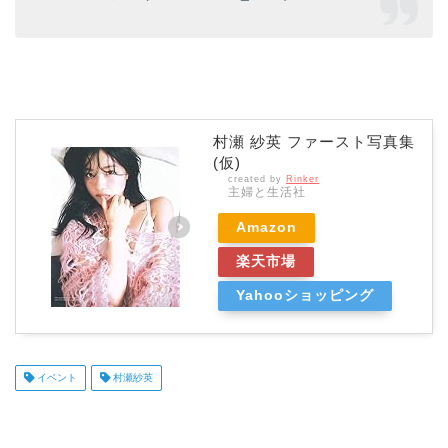
村瀬 紗英 ファースト写真集
(仮)
created by
Rinker
主婦と生活社
Amazon
楽天市場
Yahooショッピング
イベント
村瀬紗英