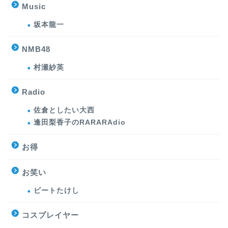
Music
坂本龍一
NMB48
村瀬紗英
Radio
佐倉としたい大西
逢田梨香子のRARARAdio
お得
お笑い
ビートたけし
コスプレイヤー