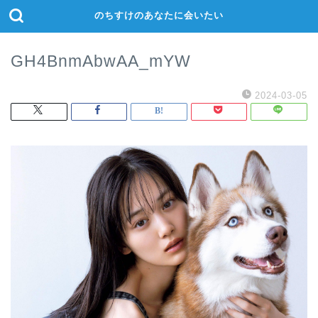
のちすけのあなたに会いたい
GH4BnmAbwAA_mYW
2024-03-05