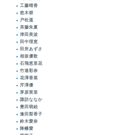
工藤晴香
悠木碧
戸松遥
斉藤朱夏
津田美波
田中理恵
田所あずさ
相坂優歌
石飛恵里花
竹達彩奈
花澤香菜
芹澤優
茅原実里
諏訪ななか
豊田萌絵
逢田梨香子
鈴木愛奈
降幡愛