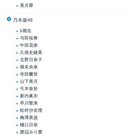
長月翠
乃木坂46
5期生
与田祐希
中田花奈
久保史緒里
北野日奈子
堀未央奈
寺田蘭世
山下美月
弓木奈於
新内眞衣
早川聖来
松村沙友理
梅澤美波
樋口日奈
渡辺みり愛