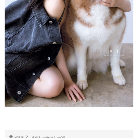
HOME
GH4BnmAbwAA_mYW