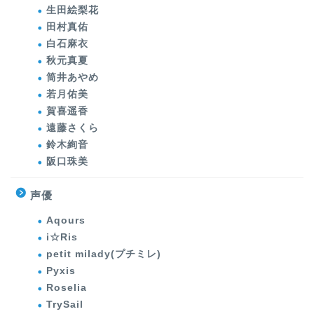
生田絵梨花
田村真佑
白石麻衣
秋元真夏
筒井あやめ
若月佑美
賀喜遥香
遠藤さくら
鈴木絢音
阪口珠美
声優
Aqours
i☆Ris
petit milady(プチミレ)
Pyxis
Roselia
TrySail