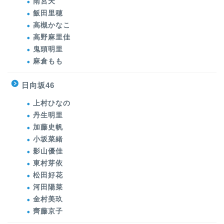
雨宮天
飯田里穂
高槻かなこ
高野麻里佳
鬼頭明里
麻倉もも
日向坂46
上村ひなの
丹生明里
加藤史帆
小坂菜緒
影山優佳
東村芽依
松田好花
河田陽菜
金村美玖
齊藤京子