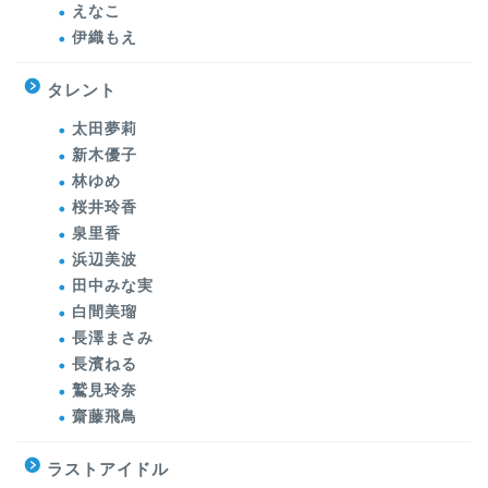
えなこ
伊織もえ
タレント
太田夢莉
新木優子
林ゆめ
桜井玲香
泉里香
浜辺美波
田中みな実
白間美瑠
長澤まさみ
長濱ねる
鷲見玲奈
齋藤飛鳥
ラストアイドル