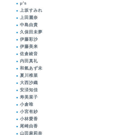
μ's
上坂すみれ
上田麗奈
中島由貴
久保田未夢
伊藤彩沙
伊藤美来
佐倉綾音
内田真礼
和氣あず未
夏川椎菜
大西沙織
安済知佳
寿美菜子
小倉唯
小宮有紗
小林愛香
尾崎由香
山田麻莉奈