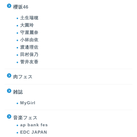
櫻坂46
土生瑞穂
大園玲
守屋麗奈
小林由依
渡邉理佐
田村保乃
菅井友香
肉フェス
雑誌
MyGirl
音楽フェス
ap bank fes
EDC JAPAN