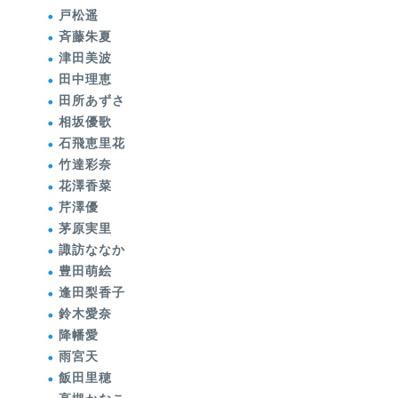
戸松遥
斉藤朱夏
津田美波
田中理恵
田所あずさ
相坂優歌
石飛恵里花
竹達彩奈
花澤香菜
芹澤優
茅原実里
諏訪ななか
豊田萌絵
逢田梨香子
鈴木愛奈
降幡愛
雨宮天
飯田里穂