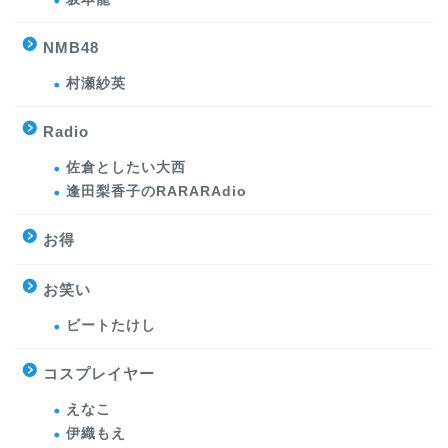
NMB48
村瀬紗英
Radio
佐倉としたい大西
逢田梨香子のRARARAdio
お得
お笑い
ビートたけし
コスプレイヤー
えなこ
伊織もえ