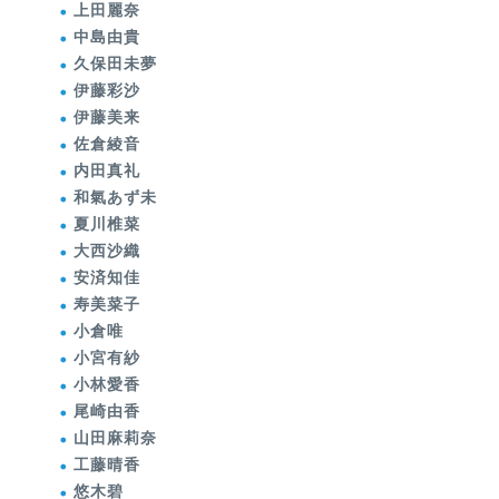
上田麗奈
中島由貴
久保田未夢
伊藤彩沙
伊藤美来
佐倉綾音
内田真礼
和氣あず未
夏川椎菜
大西沙織
安済知佳
寿美菜子
小倉唯
小宮有紗
小林愛香
尾崎由香
山田麻莉奈
工藤晴香
悠木碧