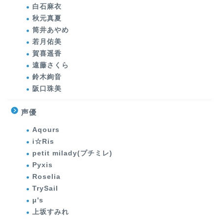
白石麻衣
秋元真夏
筒井あやめ
若月佑美
賀喜遥香
遠藤さくら
鈴木絢音
阪口珠美
声優
Aqours
i☆Ris
petit milady(プチミレ)
Pyxis
Roselia
TrySail
μ's
上坂すみれ