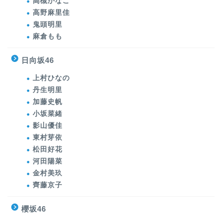
高槻かなこ
高野麻里佳
鬼頭明里
麻倉もも
日向坂46
上村ひなの
丹生明里
加藤史帆
小坂菜緒
影山優佳
東村芽依
松田好花
河田陽菜
金村美玖
齊藤京子
櫻坂46