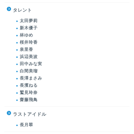
タレント
太田夢莉
新木優子
林ゆめ
桜井玲香
泉里香
浜辺美波
田中みな実
白間美瑠
長澤まさみ
長濱ねる
鷲見玲奈
齋藤飛鳥
ラストアイドル
長月翠