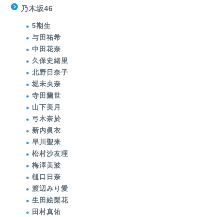
乃木坂46
5期生
与田祐希
中田花奈
久保史緒里
北野日奈子
堀未央奈
寺田蘭世
山下美月
弓木奈於
新内眞衣
早川聖来
松村沙友理
梅澤美波
樋口日奈
渡辺みり愛
生田絵梨花
田村真佑