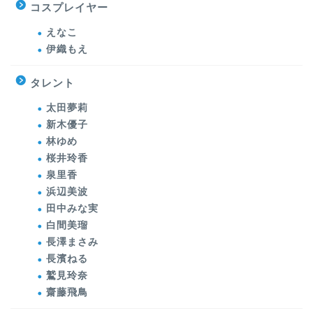
コスプレイヤー
えなこ
伊織もえ
タレント
太田夢莉
新木優子
林ゆめ
桜井玲香
泉里香
浜辺美波
田中みな実
白間美瑠
長澤まさみ
長濱ねる
鷲見玲奈
齋藤飛鳥