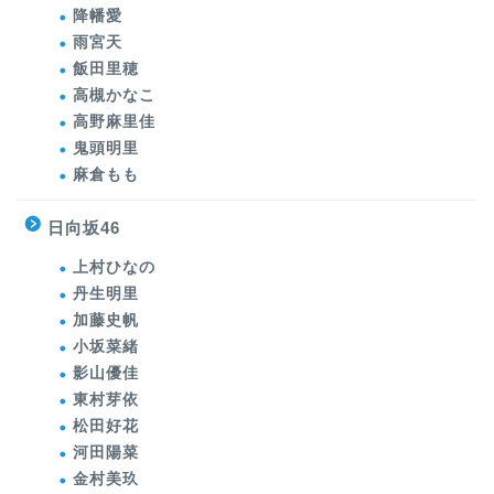
降幡愛
雨宮天
飯田里穂
高槻かなこ
高野麻里佳
鬼頭明里
麻倉もも
日向坂46
上村ひなの
丹生明里
加藤史帆
小坂菜緒
影山優佳
東村芽依
松田好花
河田陽菜
金村美玖