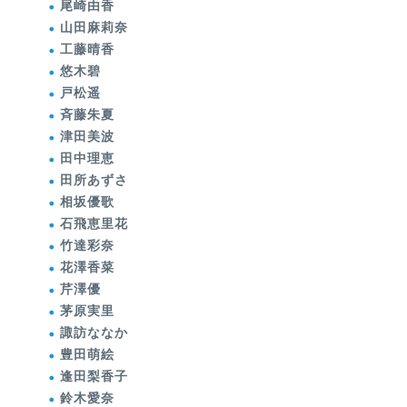
尾崎由香
山田麻莉奈
工藤晴香
悠木碧
戸松遥
斉藤朱夏
津田美波
田中理恵
田所あずさ
相坂優歌
石飛恵里花
竹達彩奈
花澤香菜
芹澤優
茅原実里
諏訪ななか
豊田萌絵
逢田梨香子
鈴木愛奈