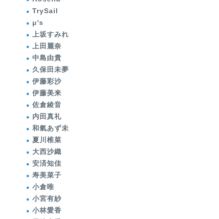
TrySail
μ's
上坂すみれ
上田麗奈
中島由貴
久保田未夢
伊藤彩沙
伊藤美来
佐倉綾音
内田真礼
和氣あず未
夏川椎菜
大西沙織
安済知佳
寿美菜子
小倉唯
小宮有紗
小林愛香