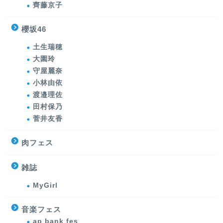
齊藤京子
櫻坂46
土生瑞穂
大園玲
守屋麗奈
小林由依
渡邉理佐
田村保乃
菅井友香
肉フェス
雑誌
MyGirl
音楽フェス
ap bank fes