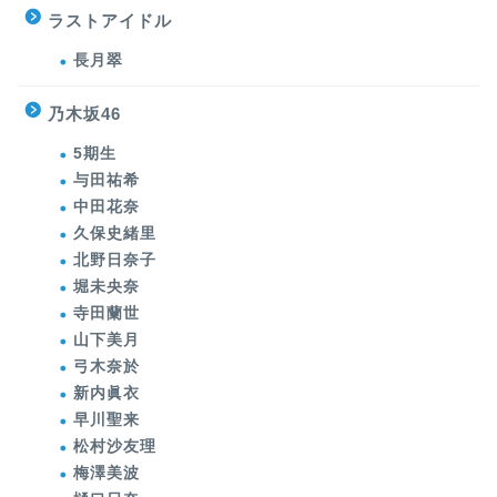
ラストアイドル
長月翠
乃木坂46
5期生
与田祐希
中田花奈
久保史緒里
北野日奈子
堀未央奈
寺田蘭世
山下美月
弓木奈於
新内眞衣
早川聖来
松村沙友理
梅澤美波