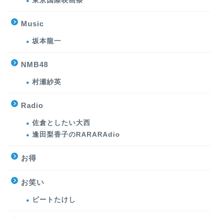
東京国際映画祭
Music
坂本龍一
NMB48
村瀬紗英
Radio
佐倉としたい大西
逢田梨香子のRARARAdio
お得
お笑い
ビートたけし