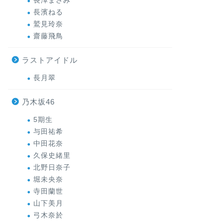
長澤まさみ
長濱ねる
鷲見玲奈
齋藤飛鳥
ラストアイドル
長月翠
乃木坂46
5期生
与田祐希
中田花奈
久保史緒里
北野日奈子
堀未央奈
寺田蘭世
山下美月
弓木奈於