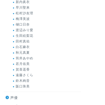
新内眞衣
早川聖来
松村沙友理
梅澤美波
樋口日奈
渡辺みり愛
生田絵梨花
田村真佑
白石麻衣
秋元真夏
筒井あやめ
若月佑美
賀喜遥香
遠藤さくら
鈴木絢音
阪口珠美
声優