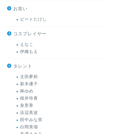
お笑い
ビートたけし
コスプレイヤー
えなこ
伊織もえ
タレント
太田夢莉
新木優子
林ゆめ
桜井玲香
泉里香
浜辺美波
田中みな実
白間美瑠