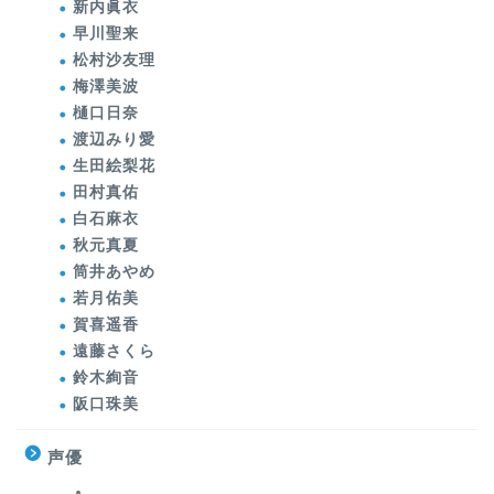
新内眞衣
早川聖来
松村沙友理
梅澤美波
樋口日奈
渡辺みり愛
生田絵梨花
田村真佑
白石麻衣
秋元真夏
筒井あやめ
若月佑美
賀喜遥香
遠藤さくら
鈴木絢音
阪口珠美
声優