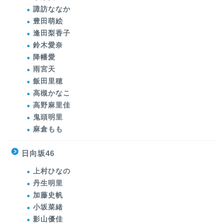
諏訪ななか
豊田萌絵
逢田梨香子
鈴木愛奈
降幡愛
雨宮天
飯田里穂
高槻かなこ
高野麻里佳
鬼頭明里
麻倉もも
日向坂46
上村ひなの
丹生明里
加藤史帆
小坂菜緒
影山優佳