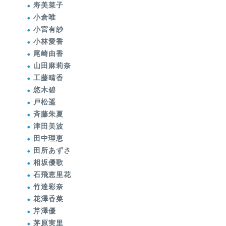
寿美菜子
小倉唯
小宮有紗
小林愛香
尾崎由香
山田麻莉奈
工藤晴香
悠木碧
戸松遥
斉藤朱夏
津田美波
田中理恵
田所あずさ
相坂優歌
石飛恵里花
竹達彩奈
花澤香菜
芹澤優
茅原実里