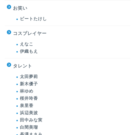
お笑い
ビートたけし
コスプレイヤー
えなこ
伊織もえ
タレント
太田夢莉
新木優子
林ゆめ
桜井玲香
泉里香
浜辺美波
田中みな実
白間美瑠
長澤まさみ