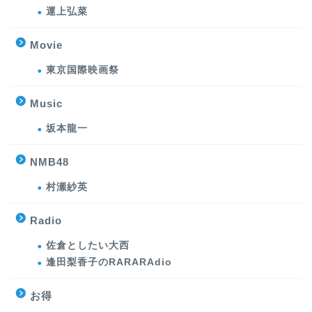
運上弘菜
Movie
東京国際映画祭
Music
坂本龍一
NMB48
村瀬紗英
Radio
佐倉としたい大西
逢田梨香子のRARARAdio
お得