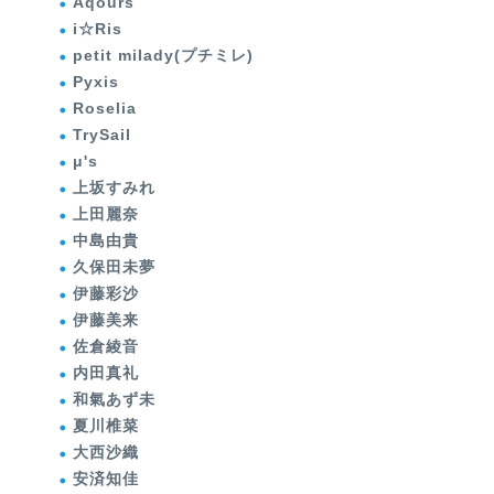
Aqours
i☆Ris
petit milady(プチミレ)
Pyxis
Roselia
TrySail
μ's
上坂すみれ
上田麗奈
中島由貴
久保田未夢
伊藤彩沙
伊藤美来
佐倉綾音
内田真礼
和氣あず未
夏川椎菜
大西沙織
安済知佳