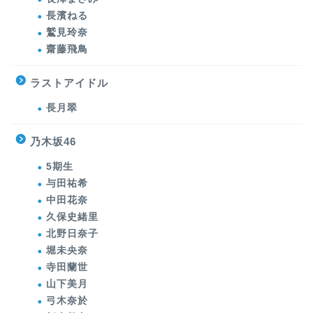
長濱ねる
鷲見玲奈
齋藤飛鳥
ラストアイドル
長月翠
乃木坂46
5期生
与田祐希
中田花奈
久保史緒里
北野日奈子
堀未央奈
寺田蘭世
山下美月
弓木奈於