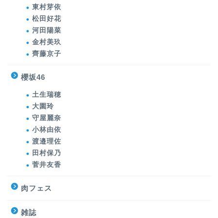
東村芽依
松田好花
河田陽菜
金村美玖
齊藤京子
櫻坂46
土生瑞穂
大園玲
守屋麗奈
小林由依
渡邉理佐
田村保乃
菅井友香
肉フェス
雑誌