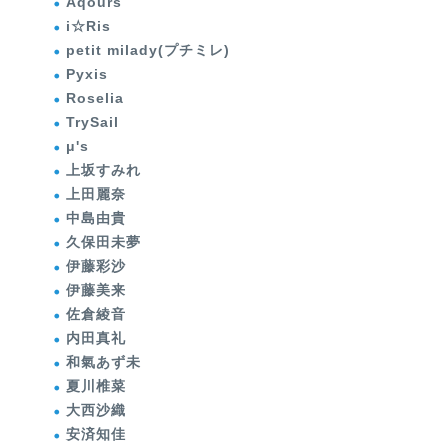
Aqours
i☆Ris
petit milady(プチミレ)
Pyxis
Roselia
TrySail
μ's
上坂すみれ
上田麗奈
中島由貴
久保田未夢
伊藤彩沙
伊藤美来
佐倉綾音
内田真礼
和氣あず未
夏川椎菜
大西沙織
安済知佳