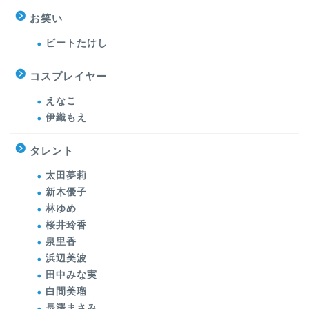
お笑い
ビートたけし
コスプレイヤー
えなこ
伊織もえ
タレント
太田夢莉
新木優子
林ゆめ
桜井玲香
泉里香
浜辺美波
田中みな実
白間美瑠
長澤まさみ