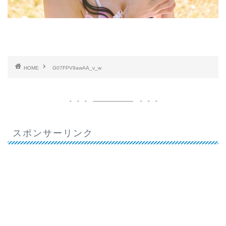
HOME
G07FPV9awAA_v_w
スポンサーリンク