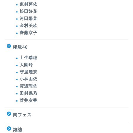
東村芽依
松田好花
河田陽菜
金村美玖
齊藤京子
櫻坂46
土生瑞穂
大園玲
守屋麗奈
小林由依
渡邉理佐
田村保乃
菅井友香
肉フェス
雑誌