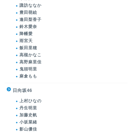
諏訪ななか
豊田萌絵
逢田梨香子
鈴木愛奈
降幡愛
雨宮天
飯田里穂
高槻かなこ
高野麻里佳
鬼頭明里
麻倉もも
日向坂46
上村ひなの
丹生明里
加藤史帆
小坂菜緒
影山優佳