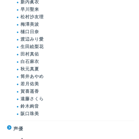
新内眞衣
早川聖来
松村沙友理
梅澤美波
樋口日奈
渡辺みり愛
生田絵梨花
田村真佑
白石麻衣
秋元真夏
筒井あやめ
若月佑美
賀喜遥香
遠藤さくら
鈴木絢音
阪口珠美
声優