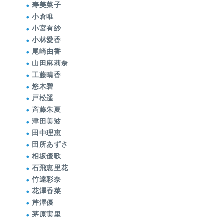
寿美菜子
小倉唯
小宮有紗
小林愛香
尾崎由香
山田麻莉奈
工藤晴香
悠木碧
戸松遥
斉藤朱夏
津田美波
田中理恵
田所あずさ
相坂優歌
石飛恵里花
竹達彩奈
花澤香菜
芹澤優
茅原実里