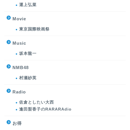
運上弘菜
Movie
東京国際映画祭
Music
坂本龍一
NMB48
村瀬紗英
Radio
佐倉としたい大西
逢田梨香子のRARARAdio
お得