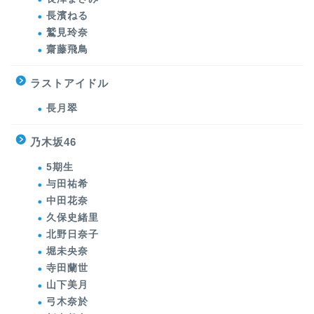
長濱ねる
鷲見玲奈
齋藤飛鳥
ラストアイドル
長月翠
乃木坂46
5期生
与田祐希
中田花奈
久保史緒里
北野日奈子
堀未央奈
寺田蘭世
山下美月
弓木奈於