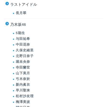
ラストアイドル
長月翠
乃木坂46
5期生
与田祐希
中田花奈
久保史緒里
北野日奈子
堀未央奈
寺田蘭世
山下美月
弓木奈於
新内眞衣
早川聖来
松村沙友理
梅澤美波