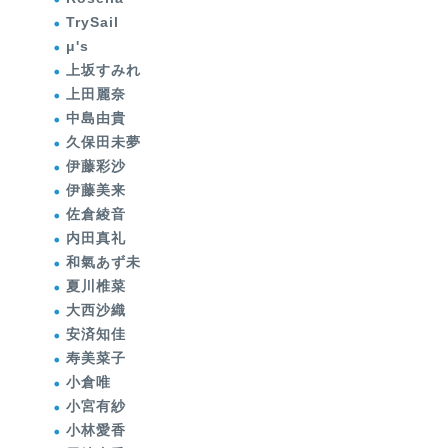
TrySail
μ's
上坂すみれ
上田麗奈
中島由貴
久保田未夢
伊藤彩沙
伊藤美来
佐倉綾音
内田真礼
和氣あず未
夏川椎菜
大西沙織
安済知佳
寿美菜子
小倉唯
小宮有紗
小林愛香