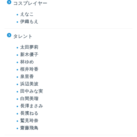
コスプレイヤー
えなこ
伊織もえ
タレント
太田夢莉
新木優子
林ゆめ
桜井玲香
泉里香
浜辺美波
田中みな実
白間美瑠
長澤まさみ
長濱ねる
鷲見玲奈
齋藤飛鳥