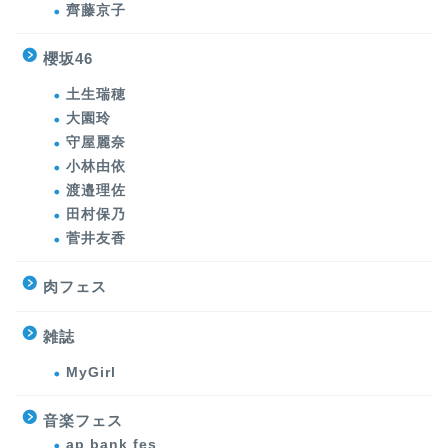
齊藤京子
櫻坂46
土生瑞穂
大園玲
守屋麗奈
小林由依
渡邉理佐
田村保乃
菅井友香
肉フェス
雑誌
MyGirl
音楽フェス
ap bank fes