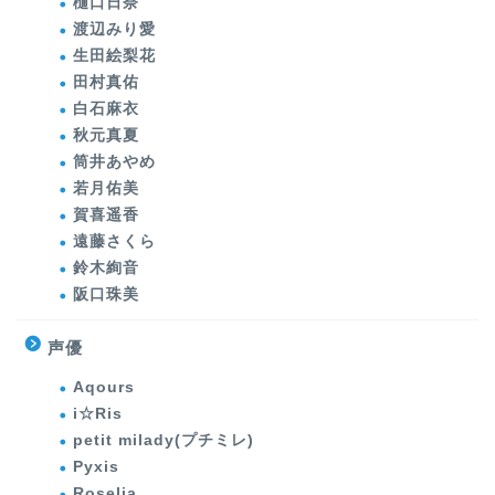
樋口日奈
渡辺みり愛
生田絵梨花
田村真佑
白石麻衣
秋元真夏
筒井あやめ
若月佑美
賀喜遥香
遠藤さくら
鈴木絢音
阪口珠美
声優
Aqours
i☆Ris
petit milady(プチミレ)
Pyxis
Roselia