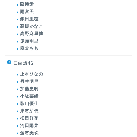
降幡愛
雨宮天
飯田里穂
高槻かなこ
高野麻里佳
鬼頭明里
麻倉もも
日向坂46
上村ひなの
丹生明里
加藤史帆
小坂菜緒
影山優佳
東村芽依
松田好花
河田陽菜
金村美玖