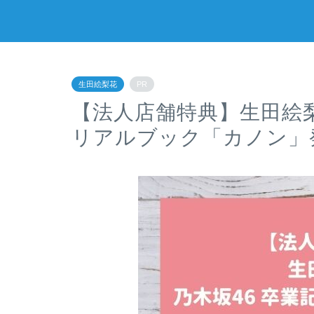
生田絵梨花
PR
【法人店舗特典】生田絵梨
リアルブック「カノン」