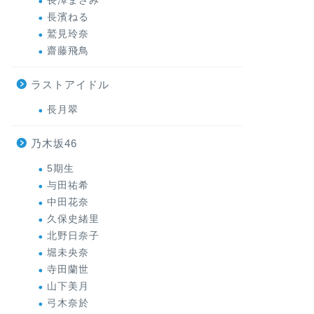
長澤まさみ
長濱ねる
鷲見玲奈
齋藤飛鳥
ラストアイドル
長月翠
乃木坂46
5期生
与田祐希
中田花奈
久保史緒里
北野日奈子
堀未央奈
寺田蘭世
山下美月
弓木奈於