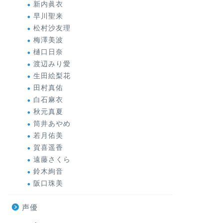
新内眞衣
早川聖来
松村沙友理
梅澤美波
樋口日奈
渡辺みり愛
生田絵梨花
田村真佑
白石麻衣
秋元真夏
筒井あやめ
若月佑美
賀喜遥香
遠藤さくら
鈴木絢音
阪口珠美
声優