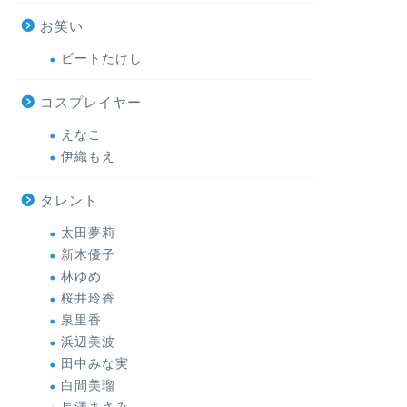
お笑い
ビートたけし
コスプレイヤー
えなこ
伊織もえ
タレント
太田夢莉
新木優子
林ゆめ
桜井玲香
泉里香
浜辺美波
田中みな実
白間美瑠