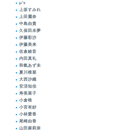
μ's
上坂すみれ
上田麗奈
中島由貴
久保田未夢
伊藤彩沙
伊藤美来
佐倉綾音
内田真礼
和氣あず未
夏川椎菜
大西沙織
安済知佳
寿美菜子
小倉唯
小宮有紗
小林愛香
尾崎由香
山田麻莉奈