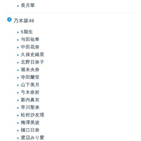
長月翠
乃木坂46
5期生
与田祐希
中田花奈
久保史緒里
北野日奈子
堀未央奈
寺田蘭世
山下美月
弓木奈於
新内眞衣
早川聖来
松村沙友理
梅澤美波
樋口日奈
渡辺みり愛