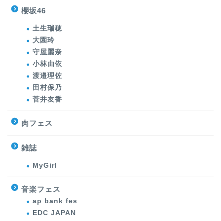
櫻坂46
土生瑞穂
大園玲
守屋麗奈
小林由依
渡邉理佐
田村保乃
菅井友香
肉フェス
雑誌
MyGirl
音楽フェス
ap bank fes
EDC JAPAN