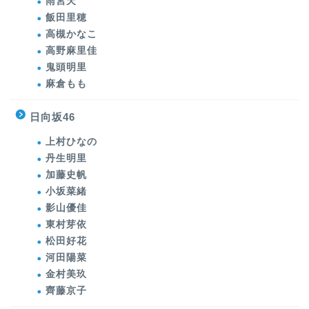
雨宮天
飯田里穂
高槻かなこ
高野麻里佳
鬼頭明里
麻倉もも
日向坂46
上村ひなの
丹生明里
加藤史帆
小坂菜緒
影山優佳
東村芽依
松田好花
河田陽菜
金村美玖
齊藤京子