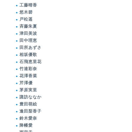
工藤晴香
悠木碧
戸松遥
斉藤朱夏
津田美波
田中理恵
田所あずさ
相坂優歌
石飛恵里花
竹達彩奈
花澤香菜
芹澤優
茅原実里
諏訪ななか
豊田萌絵
逢田梨香子
鈴木愛奈
降幡愛