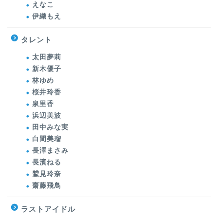
えなこ
伊織もえ
タレント
太田夢莉
新木優子
林ゆめ
桜井玲香
泉里香
浜辺美波
田中みな実
白間美瑠
長澤まさみ
長濱ねる
鷲見玲奈
齋藤飛鳥
ラストアイドル