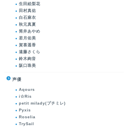
生田絵梨花
田村真佑
白石麻衣
秋元真夏
筒井あやめ
若月佑美
賀喜遥香
遠藤さくら
鈴木絢音
阪口珠美
声優
Aqours
i☆Ris
petit milady(プチミレ)
Pyxis
Roselia
TrySail