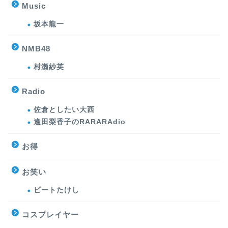
Music
坂本龍一
NMB48
村瀬紗英
Radio
佐倉としたい大西
逢田梨香子のRARARAdio
お得
お笑い
ビートたけし
コスプレイヤー