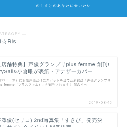
のちすけのあなたに会いたい
ATEGORY ―
i☆Ris
【店舗特典】声優グランプリplus femme 創刊!
TrySail&小倉唯が表紙・アナザーカバー
月22日（木）に女性声優だけにスポットを当てた新雑誌「声優グランプリ
lus femme（プラスファム）」が創刊されます！ 記念すべ …
2019-08-13
芹澤優(セリコ) 2nd写真集「すきぴ」発売決