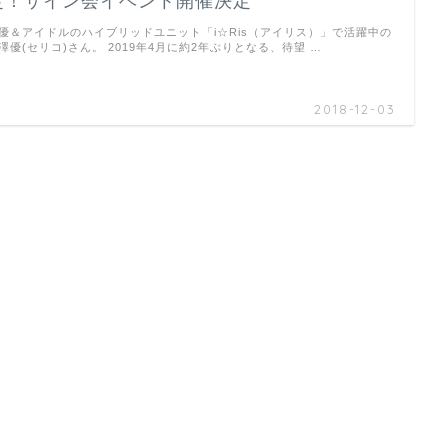
定！サイン会イベント開催決定
優＆アイドルのハイブリッドユニット「i☆Ris（アイリス）」で活躍中の
澤優(セリコ)さん。 2019年4月に約2年ぶりとなる、待望 …
2018-12-03