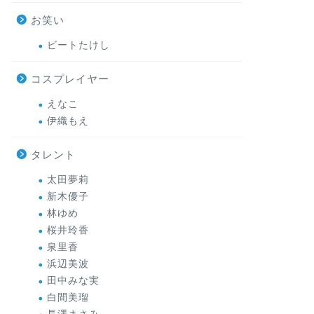
お笑い
ビートたけし
コスプレイヤー
えなこ
伊織もえ
タレント
太田夢莉
新木優子
林ゆめ
桜井玲香
泉里香
浜辺美波
田中みな実
白間美瑠