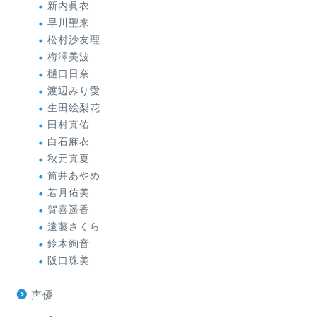
新内眞衣
早川聖来
松村沙友理
梅澤美波
樋口日奈
渡辺みり愛
生田絵梨花
田村真佑
白石麻衣
秋元真夏
筒井あやめ
若月佑美
賀喜遥香
遠藤さくら
鈴木絢音
阪口珠美
声優