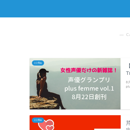
― C
i☆Ris
8
p
i☆Ris