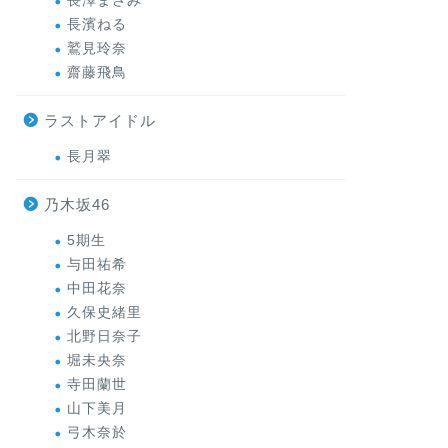
長澤まさみ
長濱ねる
鷲見玲奈
齋藤飛鳥
ラストアイドル
長月翠
乃木坂46
5期生
与田祐希
中田花奈
久保史緒里
北野日奈子
堀未央奈
寺田蘭世
山下美月
弓木奈於