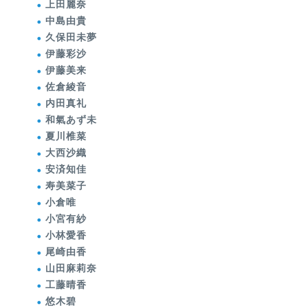
上田麗奈
中島由貴
久保田未夢
伊藤彩沙
伊藤美来
佐倉綾音
内田真礼
和氣あず未
夏川椎菜
大西沙織
安済知佳
寿美菜子
小倉唯
小宮有紗
小林愛香
尾崎由香
山田麻莉奈
工藤晴香
悠木碧