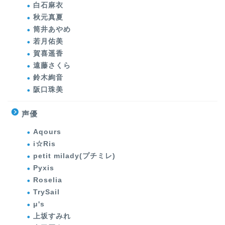
白石麻衣
秋元真夏
筒井あやめ
若月佑美
賀喜遥香
遠藤さくら
鈴木絢音
阪口珠美
声優
Aqours
i☆Ris
petit milady(プチミレ)
Pyxis
Roselia
TrySail
μ's
上坂すみれ