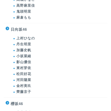
高野麻里佳
鬼頭明里
麻倉もも
日向坂46
上村ひなの
丹生明里
加藤史帆
小坂菜緒
影山優佳
東村芽依
松田好花
河田陽菜
金村美玖
齊藤京子
櫻坂46