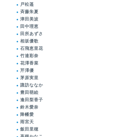
戸松遥
斉藤朱夏
津田美波
田中理恵
田所あずさ
相坂優歌
石飛恵里花
竹達彩奈
花澤香菜
芹澤優
茅原実里
諏訪ななか
豊田萌絵
逢田梨香子
鈴木愛奈
降幡愛
雨宮天
飯田里穂
高槻かなこ