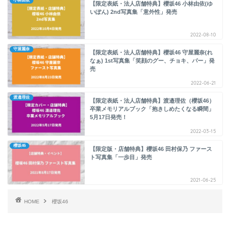
小林由依
【限定表紙・法人店舗特典】櫻坂46 小林由依(ゆ
いぽん) 2nd写真集「意外性」発売
2022-08-10
守屋麗奈
【限定表紙・法人店舗特典】櫻坂46 守屋麗奈(れ
なぁ) 1st写真集「笑顔のグー、チョキ、パー」発
売
2022-06-21
渡邉理佐
【限定表紙・法人店舗特典】渡邉理佐（櫻坂46）
卒業メモリアルブック「抱きしめたくなる瞬間」
5月17日発売！
2022-03-15
櫻坂46
【限定版・店舗特典】櫻坂46 田村保乃 ファース
ト写真集「一歩目」発売
2021-06-25
HOME
櫻坂46