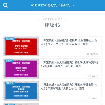
のちすけのあなたに会いたい
― CATEGORY ―
櫻坂46
土生瑞穂
【限定表紙・店舗特典】櫻坂46 土生瑞穂(はぶち
ゃん) フォトブック「Destination」発売
2023-09-14
大園玲
【限定表紙・法人店舗特典】櫻坂46 大園玲(ぞの)
1st写真集「半分光、半分影」発売
2023-02-07
菅井友香
【限定表紙・法人店舗特典】櫻坂46 菅井友香(ゆ
っか) 卒業写真集「大切なもの」発売
2022-09-07