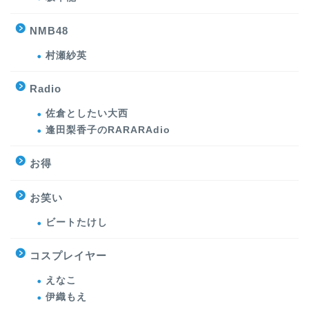
NMB48
村瀬紗英
Radio
佐倉としたい大西
逢田梨香子のRARARAdio
お得
お笑い
ビートたけし
コスプレイヤー
えなこ
伊織もえ