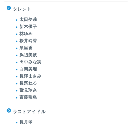
タレント
太田夢莉
新木優子
林ゆめ
桜井玲香
泉里香
浜辺美波
田中みな実
白間美瑠
長澤まさみ
長濱ねる
鷲見玲奈
齋藤飛鳥
ラストアイドル
長月翠