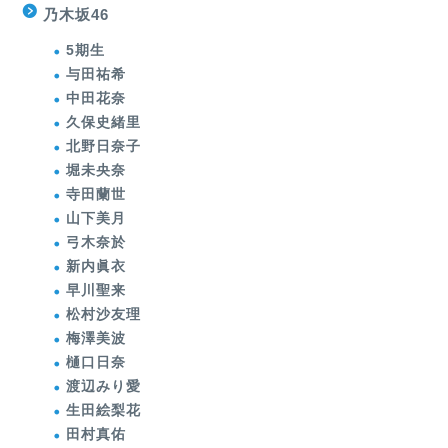
乃木坂46
5期生
与田祐希
中田花奈
久保史緒里
北野日奈子
堀未央奈
寺田蘭世
山下美月
弓木奈於
新内眞衣
早川聖来
松村沙友理
梅澤美波
樋口日奈
渡辺みり愛
生田絵梨花
田村真佑