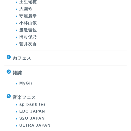
土生瑞穂
大園玲
守屋麗奈
小林由依
渡邉理佐
田村保乃
菅井友香
肉フェス
雑誌
MyGirl
音楽フェス
ap bank fes
EDC JAPAN
S2O JAPAN
ULTRA JAPAN