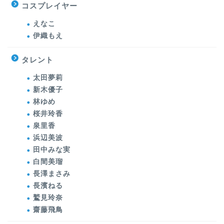
コスプレイヤー
えなこ
伊織もえ
タレント
太田夢莉
新木優子
林ゆめ
桜井玲香
泉里香
浜辺美波
田中みな実
白間美瑠
長澤まさみ
長濱ねる
鷲見玲奈
齋藤飛鳥