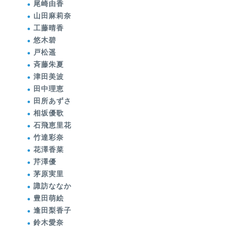
尾崎由香
山田麻莉奈
工藤晴香
悠木碧
戸松遥
斉藤朱夏
津田美波
田中理恵
田所あずさ
相坂優歌
石飛恵里花
竹達彩奈
花澤香菜
芹澤優
茅原実里
諏訪ななか
豊田萌絵
逢田梨香子
鈴木愛奈