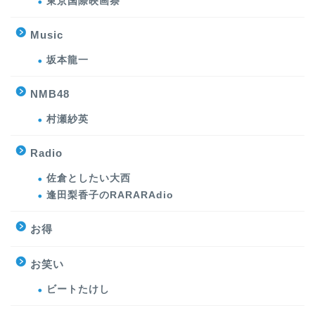
東京国際映画祭
Music
坂本龍一
NMB48
村瀬紗英
Radio
佐倉としたい大西
逢田梨香子のRARARAdio
お得
お笑い
ビートたけし