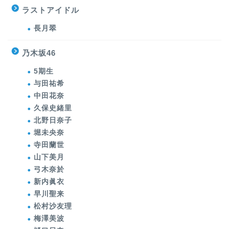
ラストアイドル
長月翠
乃木坂46
5期生
与田祐希
中田花奈
久保史緒里
北野日奈子
堀未央奈
寺田蘭世
山下美月
弓木奈於
新内眞衣
早川聖来
松村沙友理
梅澤美波