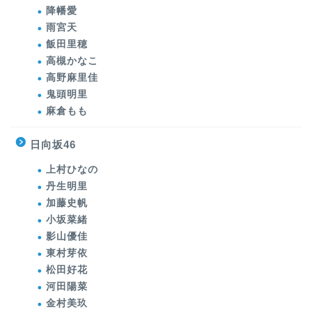
降幡愛
雨宮天
飯田里穂
高槻かなこ
高野麻里佳
鬼頭明里
麻倉もも
日向坂46
上村ひなの
丹生明里
加藤史帆
小坂菜緒
影山優佳
東村芽依
松田好花
河田陽菜
金村美玖