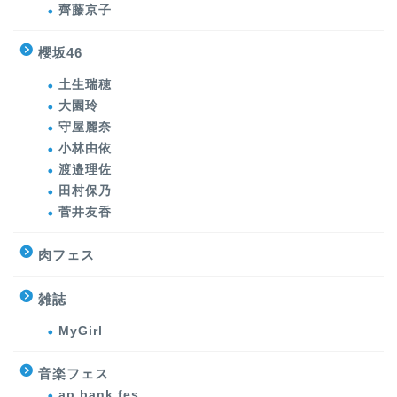
齊藤京子
櫻坂46
土生瑞穂
大園玲
守屋麗奈
小林由依
渡邉理佐
田村保乃
菅井友香
肉フェス
雑誌
MyGirl
音楽フェス
ap bank fes