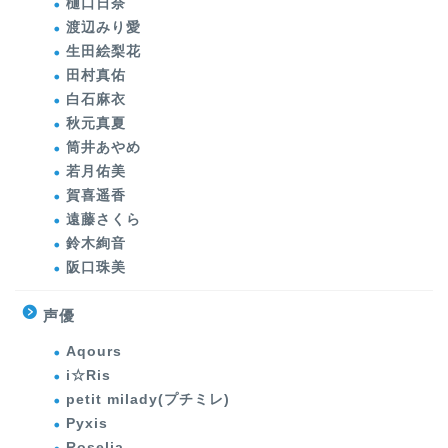
樋口日奈
渡辺みり愛
生田絵梨花
田村真佑
白石麻衣
秋元真夏
筒井あやめ
若月佑美
賀喜遥香
遠藤さくら
鈴木絢音
阪口珠美
声優
Aqours
i☆Ris
petit milady(プチミレ)
Pyxis
Roselia