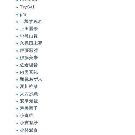
TrySail
μ's
上坂すみれ
上田麗奈
中島由貴
久保田未夢
伊藤彩沙
伊藤美来
佐倉綾音
内田真礼
和氣あず未
夏川椎菜
大西沙織
安済知佳
寿美菜子
小倉唯
小宮有紗
小林愛香