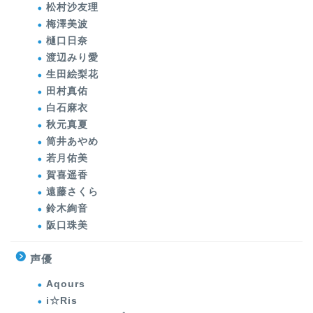
松村沙友理
梅澤美波
樋口日奈
渡辺みり愛
生田絵梨花
田村真佑
白石麻衣
秋元真夏
筒井あやめ
若月佑美
賀喜遥香
遠藤さくら
鈴木絢音
阪口珠美
声優
Aqours
i☆Ris