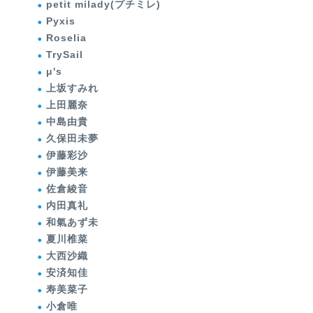
petit milady(プチミレ)
Pyxis
Roselia
TrySail
μ's
上坂すみれ
上田麗奈
中島由貴
久保田未夢
伊藤彩沙
伊藤美来
佐倉綾音
内田真礼
和氣あず未
夏川椎菜
大西沙織
安済知佳
寿美菜子
小倉唯