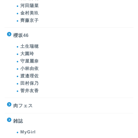
河田陽菜
金村美玖
齊藤京子
櫻坂46
土生瑞穂
大園玲
守屋麗奈
小林由依
渡邉理佐
田村保乃
菅井友香
肉フェス
雑誌
MyGirl