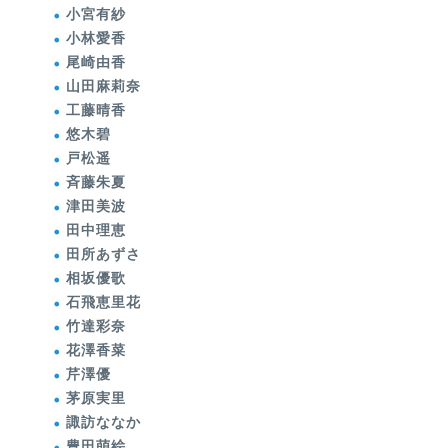
小宮有紗
小林愛香
尾崎由香
山田麻莉奈
工藤晴香
悠木碧
戸松遥
斉藤朱夏
津田美波
田中理恵
田所あずさ
相坂優歌
石飛恵里花
竹達彩奈
花澤香菜
芹澤優
茅原実里
諏訪ななか
豊田萌絵