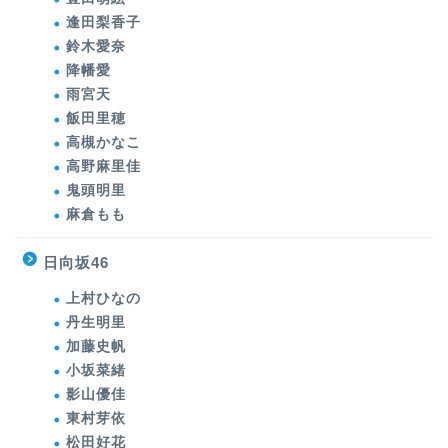
逢田梨香子
鈴木愛奈
降幡愛
雨宮天
飯田里穂
高槻かなこ
高野麻里佳
鬼頭明里
麻倉もも
日向坂46
上村ひなの
丹生明里
加藤史帆
小坂菜緒
影山優佳
東村芽依
松田好花