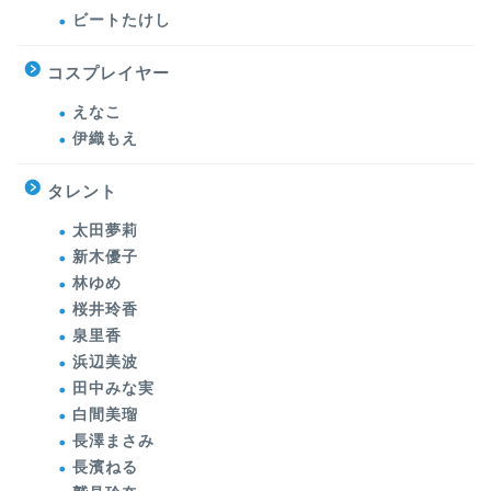
ビートたけし
コスプレイヤー
えなこ
伊織もえ
タレント
太田夢莉
新木優子
林ゆめ
桜井玲香
泉里香
浜辺美波
田中みな実
白間美瑠
長澤まさみ
長濱ねる