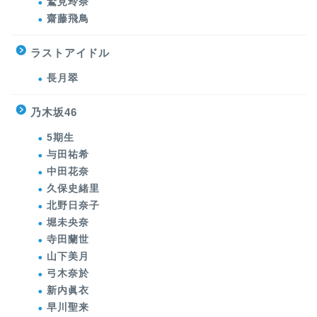
鷲見玲奈
齋藤飛鳥
ラストアイドル
長月翠
乃木坂46
5期生
与田祐希
中田花奈
久保史緒里
北野日奈子
堀未央奈
寺田蘭世
山下美月
弓木奈於
新内眞衣
早川聖来