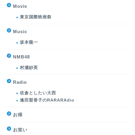
Movie
東京国際映画祭
Music
坂本龍一
NMB48
村瀬紗英
Radio
佐倉としたい大西
逢田梨香子のRARARAdio
お得
お笑い